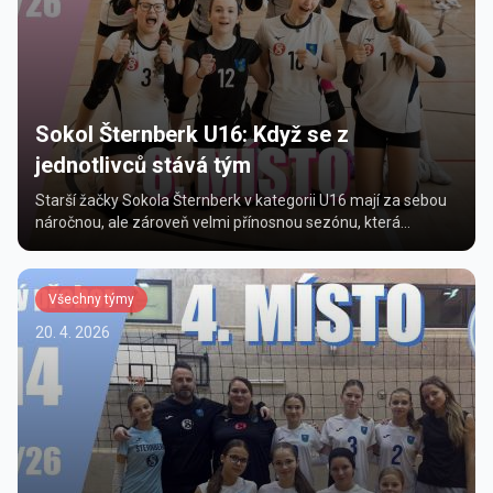
Sokol Šternberk U16: Když se z
jednotlivců stává tým
Starší žačky Sokola Šternberk v kategorii U16 mají za sebou
náročnou, ale zároveň velmi přínosnou sezónu, která
přinesla nejen výsledky, ale především výrazn&y...
Všechny týmy
20. 4. 2026