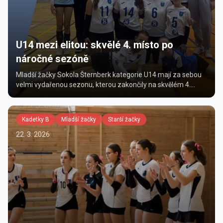
U14 mezi elitou: skvělé 4. místo po
náročné sezóně
Mladší žačky Sokola Šternberk kategorie U14 mají za sebou
velmi vydařenou sezonu, kterou zakončily na skvělém 4.
místě v krajské konkurenci. V průběhu celého ročníku se
dokázaly dr...
Kadetky B
Mladší žačky
Starší žačky
22. 3. 2026