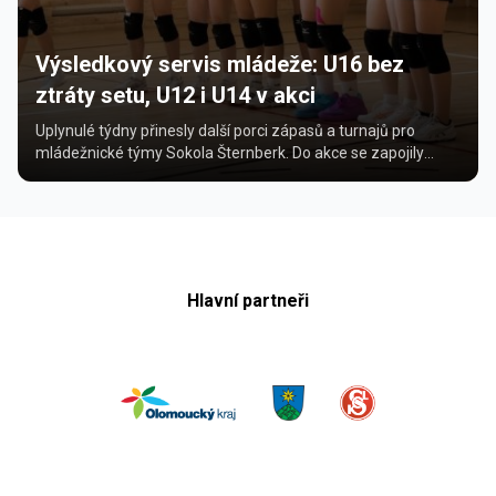
Výsledkový servis mládeže: U16 bez
ztráty setu, U12 i U14 v akci
Uplynulé týdny přinesly další porci zápasů a turnajů pro
mládežnické týmy Sokola Šternberk. Do akce se zapojily
přípravky U12, mladší žákyně U14 i starš...
Hlavní partneři