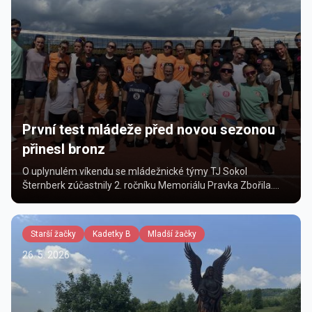
První test mládeže před novou sezonou
přinesl bronz
O uplynulém víkendu se mládežnické týmy TJ Sokol
Šternberk zúčastnily 2. ročníku Memoriálu Pravka Zbořila.
Turnaje se celkem zúčastnilo osm družstev a náš klub na
něj...
Starší žačky
Kadetky B
Mladší žačky
26. 5. 2026