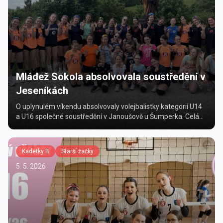
Mládež Sokola absolvovala soustředění v
Jeseníkách
O uplynulém víkendu absolvovaly volejbalistky kategorií U14
a U16 společné soustředění v Janoušově u Šumperka. Celá
akce proběhla v krásném prostředí Jeseníků a byla...
Kadetky B
Starší žačky
5. 5. 2026