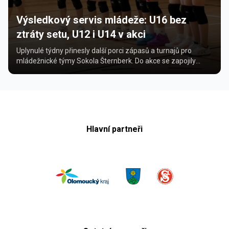
Výsledkový servis mládeže: U16 bez
ztráty setu, U12 i U14 v akci
Uplynulé týdny přinesly další porci zápasů a turnajů pro
mládežnické týmy Sokola Šternberk. Do akce se zapojily
přípravky U12, mladší žákyně U14 i starš...
Hlavní partneři