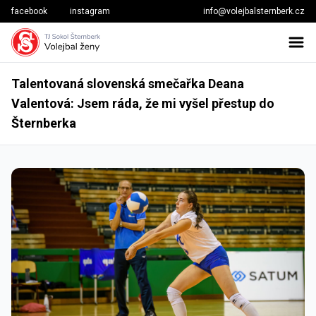
facebook
instagram
info@volejbalsternberk.cz
Talentovaná slovenská smečařka Deana
Valentová: Jsem ráda, že mi vyšel přestup do
Šternberka