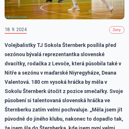
18. 9. 2024
Ženy
Volejbalistky TJ Sokola Šternberk posílila před
sezónou bývalá reprezentantka slovenské
dvacítky, rodačka z Levoče, která působila také v
Nitře a sezónu v maďarské Niyregyháze, Deana
Valentová. 180 cm vysoká hráčka by měla v
Sokolu Šternberk útočit z pozice smečařky. Svoje
působení si talentovaná slovenská hráčka ve
Šternberku zatím velmi pochvaluje. „Měla jsem jít
původně do jiného klubu, nakonec to dopadlo tak,
že jsem šla do Šternberka, kde jsem nyní velmi