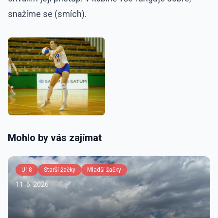
snažíme se (smích).
Mohlo by vás zajímat
U18
Starší žačky
Mladší žačky
11. 6. 2026