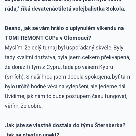
ráda,“ říká devatenáctiletá volejbalistka Sokola.
Deano, jak se vám hrálo o uplynulém víkendu na
TOMI-REMONT CUPu v Olomouci?
Myslím, že celý turnaj byl uspořádaný skvěle, Byly
tady kvalitní družstva, byla jsem celkem překvapená,
že dorazil i tým z Cypru, teda po vašem Kypru
(smích). S naší hrou jsem docela spokojená, byť tam
bylo určitě hodně věcí na vylepšení, ale jedeme dál.
Uvidíme, jak nám to bude postupem času fungovat,
věřím, že dobře.
Jak jste se vlastně dostala do týmu Šternberka?
Jak se přestup upekl?