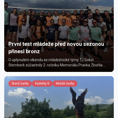
První test mládeže před novou sezonou
přinesl bronz
O uplynulém víkendu se mládežnické týmy TJ Sokol
Šternberk zúčastnily 2. ročníku Memoriálu Pravka Zbořila.
Turnaje se celkem zúčastnilo osm družstev a náš klub na
něj...
Starší žačky
Kadetky B
Mladší žačky
26. 5. 2026