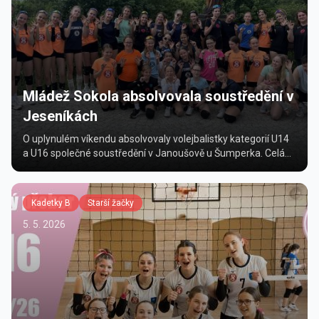
Mládež Sokola absolvovala soustředění v
Jeseníkách
O uplynulém víkendu absolvovaly volejbalistky kategorií U14
a U16 společné soustředění v Janoušově u Šumperka. Celá
akce proběhla v krásném prostředí Jeseníků a byla...
Kadetky B
Starší žačky
5. 5. 2026