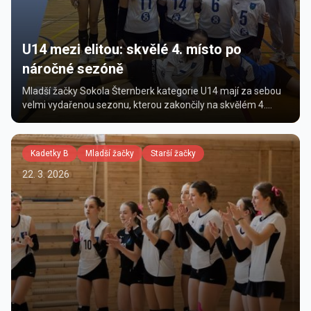
U14 mezi elitou: skvělé 4. místo po
náročné sezóně
Mladší žačky Sokola Šternberk kategorie U14 mají za sebou
velmi vydařenou sezonu, kterou zakončily na skvělém 4.
místě v krajské konkurenci. V průběhu celého ročníku se
dokázaly dr...
Kadetky B
Mladší žačky
Starší žačky
22. 3. 2026