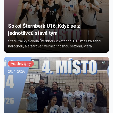
Sokol Šternberk U16: Když se z
jednotlivců stává tým
Starší žačky Sokola Šternberk v kategorii U16 mají za sebou
náročnou, ale zároveň velmi přínosnou sezónu, která
přinesla nejen výsledky, ale především výrazn&y...
Všechny týmy
20. 4. 2026